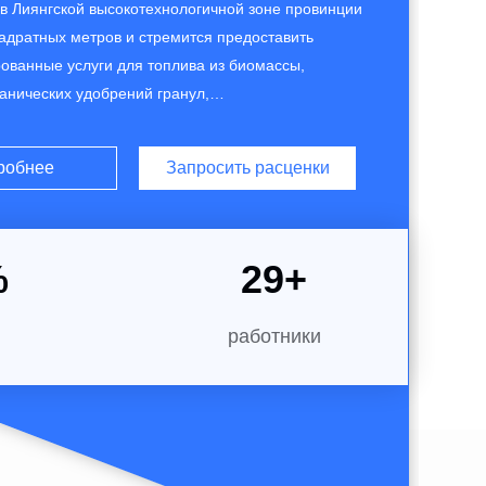
в Лиянгской высокотехнологичной зоне провинции
вадратных метров и стремится предоставить
ованные услуги для топлива из биомассы,
анических удобрений гранул,
твенных отходов гранул, RDF / RF гранул,
ессуаров и т. д. Преимущества Apex Biomass
робнее
Запросить расценки
ляется его опытный R & D команды,строгое
вление, в сочетании с нашим собственным опытом
...
%
30
+
работники