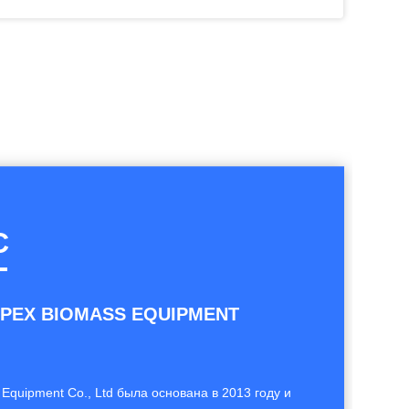
1ton/Hr к лепешкам травы 20ton/Hr на мельница 8mm лепешки скотин коммерчески деревянная
Мельница лепешки раковины ролика машины лепешки 1MM 5MM умирает и ролик 420 508 850
Часть мельницы лепешки ролика MUZL 5MM машины лепешки стали 25kg SS запасная
SGS запасных частей машины лепешки биомассы набора ролика давления легированной стали 20Crmnti
С
APEX BIOMASS EQUIPMENT
Equipment Co., Ltd была основана в 2013 году и