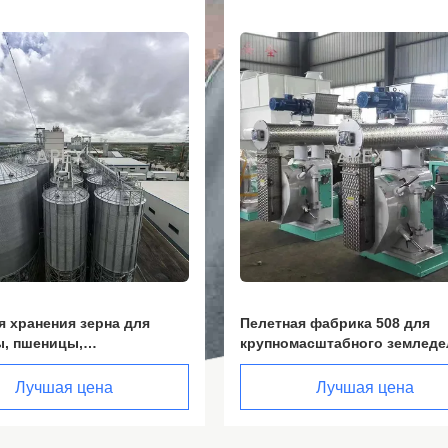
Видео
я фабрика 508 для
YULONG 560 850 Кованая ма
асштабного земледелия и
для гранулятора из нержав
дства кормов для скота
стали X46Cr13
Лучшая цена
Лучшая цена