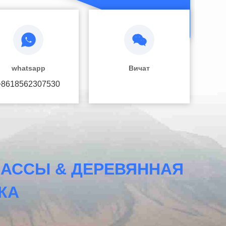
whatsapp
Вичат
+8618562307530
АССЫ & ДЕРЕВЯННАЯ
КА