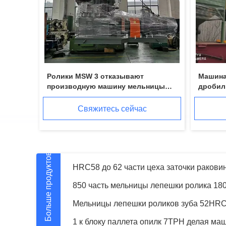
Ролики MSW 3 отказывают
Машина
производную машину мельницы
дробилк
лепешки биотоплива RDF никакой
пылево
подшипник ролика.
задавл
Свяжитесь сейчас
Больше продуктов
машина молотковой дробилки опилк 6t/