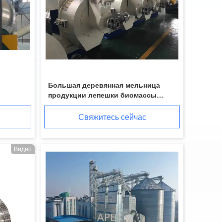
Большая деревянная мельница
продукции лепешки биомассы
машины 200KW мельницы лепешки
3t/h
Свяжитесь сейчас
Видео
машина SFSP точильщика машины молотковой дробилки 160kw 10mm небольшая деревянная.
Шлифовальный станок SFSP молотковой дробилки дробилки раковины стерженя ладони 110 X 95MM