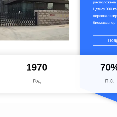
расположена 
Цзянсу.000 к
персонализир
биомассы орг
сельскохозяйс
настройки акс
Под
Equipment яв
научное упра
в деревянном 
2013
70
Год
П.С.